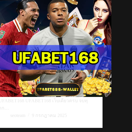
UFABET168 UFABET168 เว็บเดียวครบ จบทุ
กก…
seoteam
9 กรกฎาคม 2025