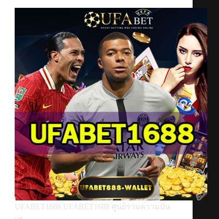
UFABET1688 UFABET1688 ศูนย์รวมความบัน
เท…