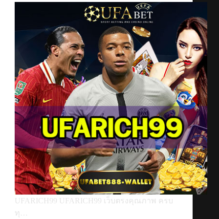
UFARICH99 UFARICH99 เว็บตรงคุณภาพ ครบ
ทุ…