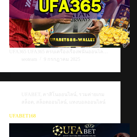
UFA365 UFA365 ครบเครื่องเรื่องพนันออนไล…
seoteam
9 กรกฎาคม 2025
UFABET
,
คาสิโนออนไลน์
,
รวมค่ายเกม
สล็อต
,
สล็อตออนไลน์
,
แทงบอลออนไลน์
UFABET168