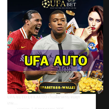
UFA AUTO UFA AUTO เว็บเดียวครบ จบทุก
เกม…