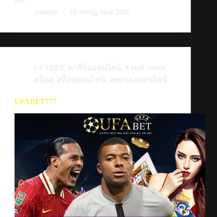
seoteam
10 กรกฎาคม 2025
UFABET
,
คาสิโนออนไลน์
,
รวมค่ายเกม
สล็อต
,
สล็อตออนไลน์
,
แทงบอลออนไลน์
UFABET777