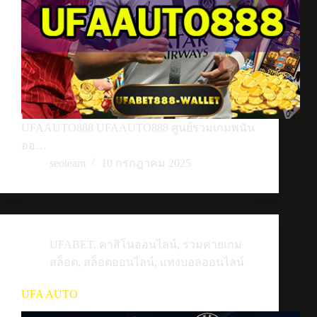
UFAAUTO888 UFAAUTO888 ศูนย์รวมเกมพนัน
ออ…
seoteam
10 กรกฎาคม 2025
UFABET
,
คาสิโนออนไลน์
,
รวมค่ายเกม
สล็อต
,
สล็อตออนไลน์
,
แทงบอลออนไลน์
UFA AUTO