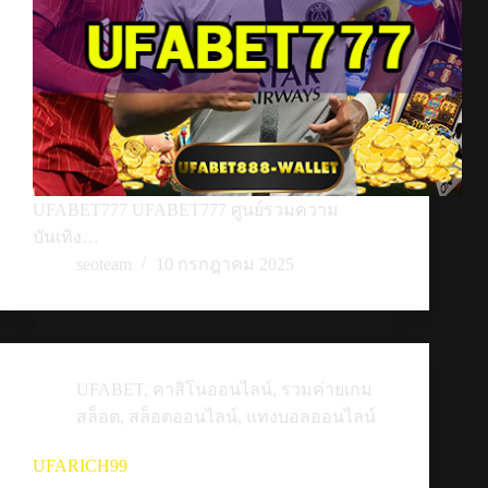
UFABET777 UFABET777 ศูนย์รวมความ
บันเทิง…
seoteam
10 กรกฎาคม 2025
UFABET
,
คาสิโนออนไลน์
,
รวมค่ายเกม
สล็อต
,
สล็อตออนไลน์
,
แทงบอลออนไลน์
UFARICH99