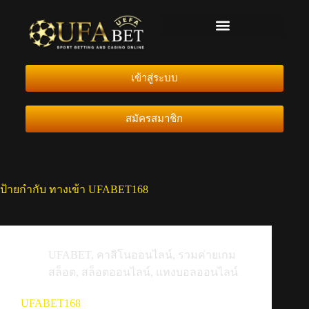
เข้าสู่ระบบ
สมัครสมาชิก
ป้ายกำกับ
ทางเข้า UFABET168
UFABET
,
คาสิโนออนไลน์
,
รวมค่ายเกม
สล็อต
,
สล็อตออนไลน์
,
แทงบอลออนไลน์
UFABET168