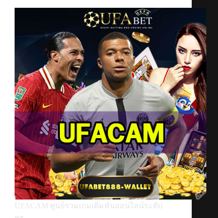
UFACAM ศูนย์รวมเกมเดิมพันออนไลน์ระดับ
พร…