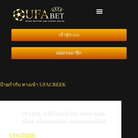
เข้าสู่ระบบ
สมัครสมาชิก
ป้ายกำกับ
ทางเข้า UFACREEK
UFABET
,
คาสิโนออนไลน์
,
รวมค่ายเกม
สล็อต
,
สล็อตออนไลน์
,
แทงบอลออนไลน์
UFACREEK