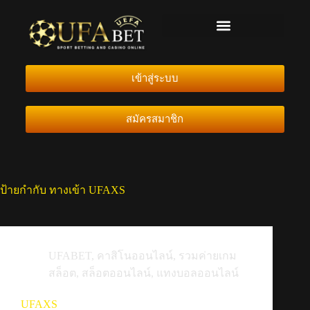
เข้าสู่ระบบ
สมัครสมาชิก
ป้ายกำกับ
ทางเข้า UFAXS
UFABET
,
คาสิโนออนไลน์
,
รวมค่ายเกม
สล็อต
,
สล็อตออนไลน์
,
แทงบอลออนไลน์
UFAXS