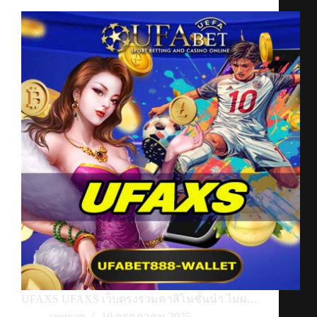
UFAXS UFAXS เว็บตรงรวมคาสิโนชั้นนำ ไม่ผ…
seoteam
10 กรกฎาคม 2025