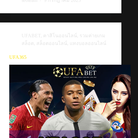
seoteam
9 กรกฎาคม 2025
UFABET
,
คาสิโนออนไลน์
,
รวมค่ายเกม
สล็อต
,
สล็อตออนไลน์
,
แทงบอลออนไลน์
UFA365