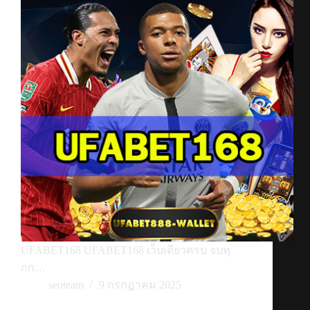
UFABET168 UFABET168 เว็บเดียวครบ จบทุ
กก…
seoteam
9 กรกฎาคม 2025