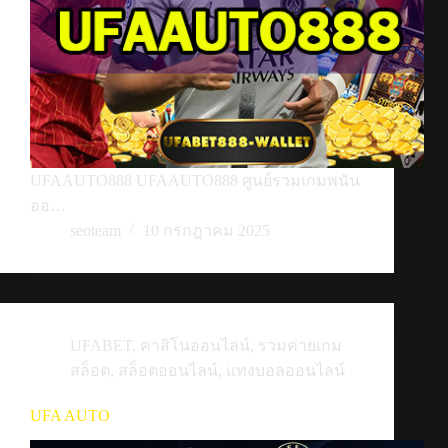
UFAAUTO888 UFAAUTO888 ศูนย์รวมเกมพนัน
ออ…
seoteam
10 กรกฎาคม 2025
UFABET
,
คาสิโนออนไลน์
,
รวมค่ายเกม
สล็อต
,
สล็อตออนไลน์
,
แทงบอลออนไลน์
UFA AUTO