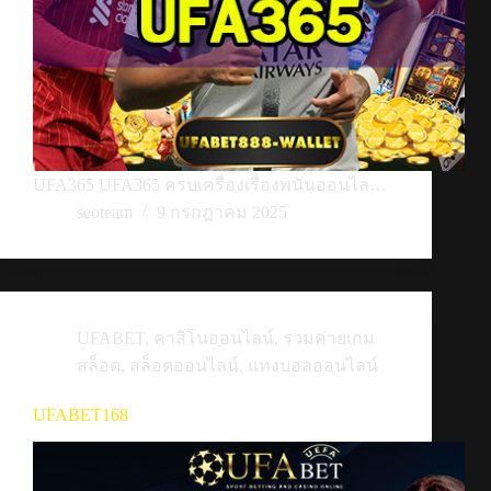
UFA365 UFA365 ครบเครื่องเรื่องพนันออนไล…
seoteam
9 กรกฎาคม 2025
UFABET
,
คาสิโนออนไลน์
,
รวมค่ายเกม
สล็อต
,
สล็อตออนไลน์
,
แทงบอลออนไลน์
UFABET168