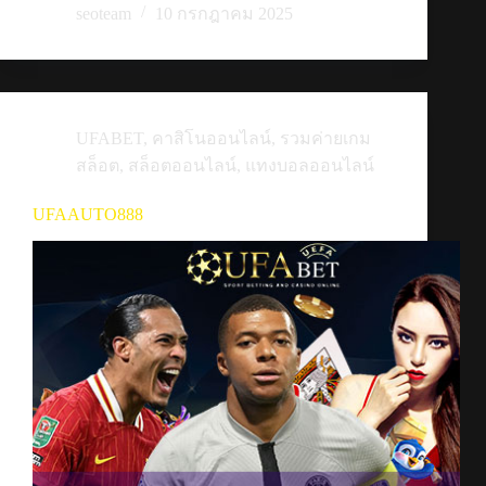
seoteam
10 กรกฎาคม 2025
UFABET
,
คาสิโนออนไลน์
,
รวมค่ายเกม
สล็อต
,
สล็อตออนไลน์
,
แทงบอลออนไลน์
UFAAUTO888