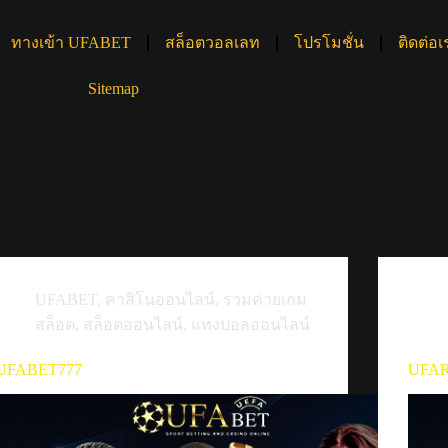
ทางเข้า UFABET
สล็อตวอลเลท
โปรโมชั่น
ติดต่อเ
Sitemap
UFABET
,
คาสิโนออนไลน์
,
รวมค่ายเกม
สล็อต
,
สล็อตออนไลน์
,
แทงบอลออนไลน์
UFABET777
UFAR