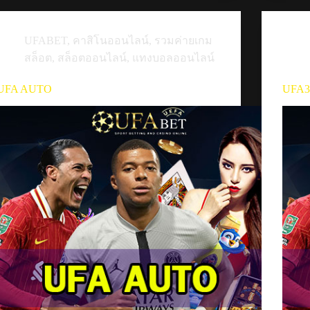
UFABET
,
คาสิโนออนไลน์
,
รวมค่ายเกม
สล็อต
,
สล็อตออนไลน์
,
แทงบอลออนไลน์
UFA AUTO
UFA3