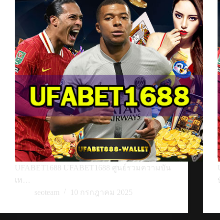
UFABET1688 UFABET1688 ศูนย์รวมความบัน
เท…
seoteam
10 กรกฎาคม 2025