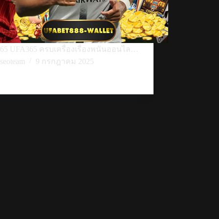
65 UFA365 ครบเครื่องเรื่องพนันออนไล…
seoteam
9 กรกฎาคม 2025