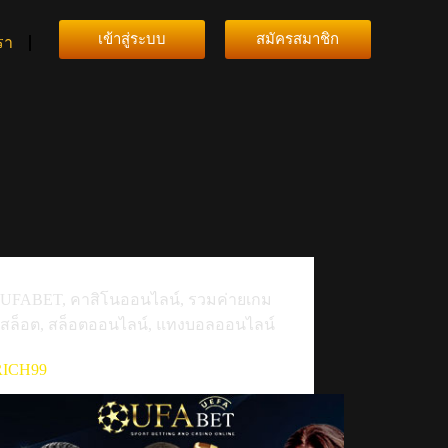
เข้าสู่ระบบ
สมัครสมาชิก
รา
UFABET
,
คาสิโนออนไลน์
,
รวมค่ายเกม
สล็อต
,
สล็อตออนไลน์
,
แทงบอลออนไลน์
ICH99