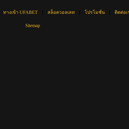
ทางเข้า UFABET
สล็อตวอลเลท
โปรโมชั่น
ติดต่อเ
Sitemap