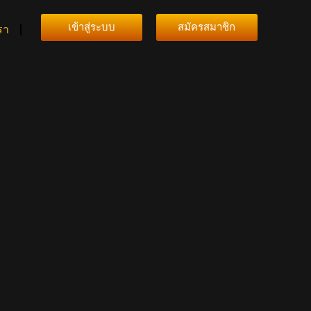
เข้าสู่ระบบ
สมัครสมาชิก
รา