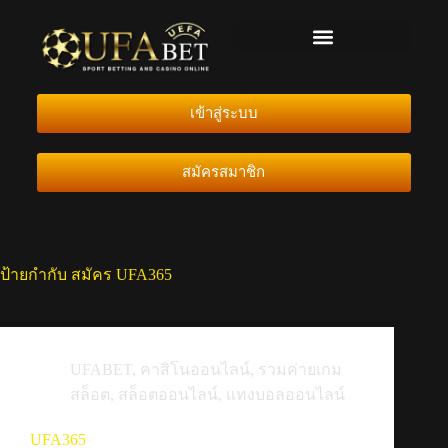
เข้าสู่ระบบ
สมัครสมาชิก
ป้ายกำกับ
สมัคร UFA365
UFABET
,
คาสิโนออนไลน์
,
รวมค่ายเกม
สล็อต
,
สล็อตออนไลน์
,
แทงบอลออนไลน์
UFA365