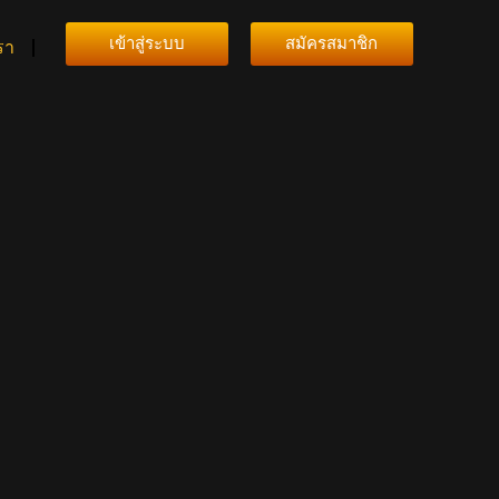
เข้าสู่ระบบ
สมัครสมาชิก
รา