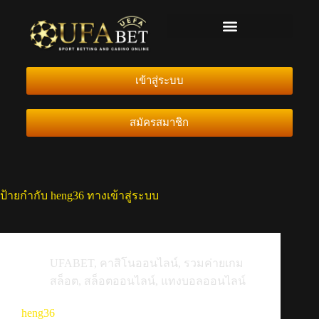
เข้าสู่ระบบ
สมัครสมาชิก
ป้ายกำกับ
heng36 ทางเข้าสู่ระบบ
UFABET
,
คาสิโนออนไลน์
,
รวมค่ายเกม
สล็อต
,
สล็อตออนไลน์
,
แทงบอลออนไลน์
heng36