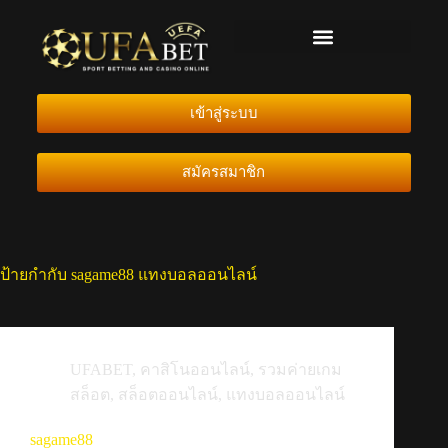
เข้าสู่ระบบ
สมัครสมาชิก
ป้ายกำกับ
sagame88 แทงบอลออนไลน์
UFABET
,
คาสิโนออนไลน์
,
รวมค่ายเกม
สล็อต
,
สล็อตออนไลน์
,
แทงบอลออนไลน์
sagame88