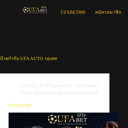
UFABET888
สมัครสมาชิก
ป้ายกำกับ
UFA AUTO วอเลท
UFABET
,
คาสิโนออนไลน์
,
รวมค่ายเกม
สล็อต
,
สล็อตออนไลน์
,
แทงบอลออนไลน์
UFA AUTO