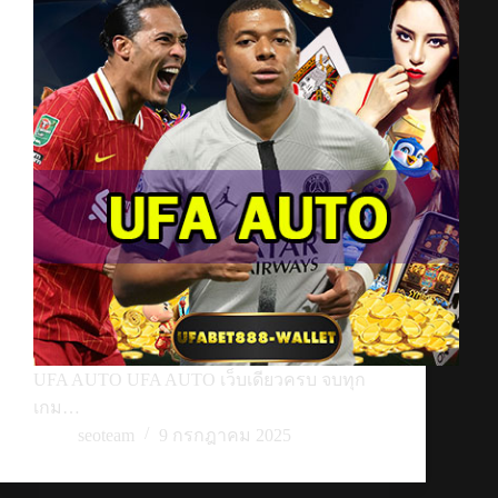
UFA AUTO UFA AUTO เว็บเดียวครบ จบทุก
เกม…
seoteam
9 กรกฎาคม 2025