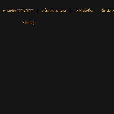
ทางเข้า UFABET
สล็อตวอลเลท
โปรโมชั่น
ติดต่อเ
Sitemap