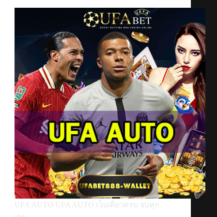
UFA AUTO UFA AUTO เว็บเดียวครบ จบทุก
เกม…