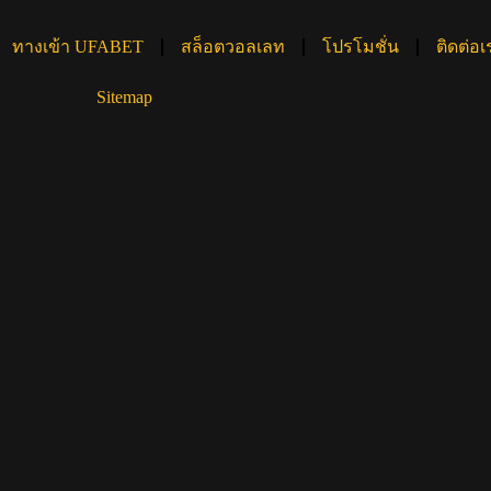
ทางเข้า UFABET
สล็อตวอลเลท
โปรโมชั่น
ติดต่อเ
Sitemap