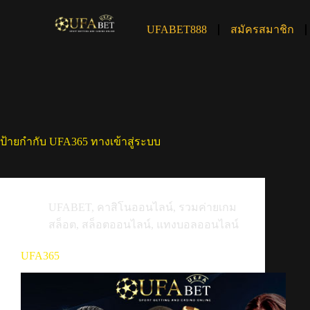
UFABET888
สมัครสมาชิก
ป้ายกำกับ
UFA365 ทางเข้าสู่ระบบ
UFABET
,
คาสิโนออนไลน์
,
รวมค่ายเกม
สล็อต
,
สล็อตออนไลน์
,
แทงบอลออนไลน์
UFA365