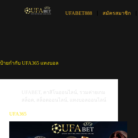
UFABET888
สมัครสมาชิก
ป้ายกำกับ
UFA365 แทงบอล
UFABET
,
คาสิโนออนไลน์
,
รวมค่ายเกม
สล็อต
,
สล็อตออนไลน์
,
แทงบอลออนไลน์
UFA365