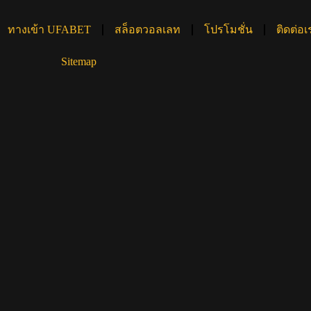
ทางเข้า UFABET
สล็อตวอลเลท
โปรโมชั่น
ติดต่อเ
Sitemap