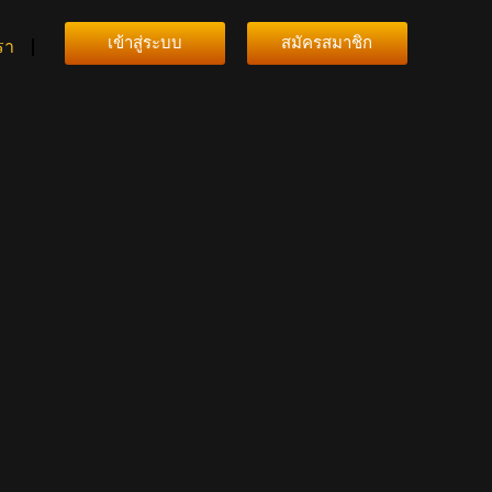
เข้าสู่ระบบ
สมัครสมาชิก
รา