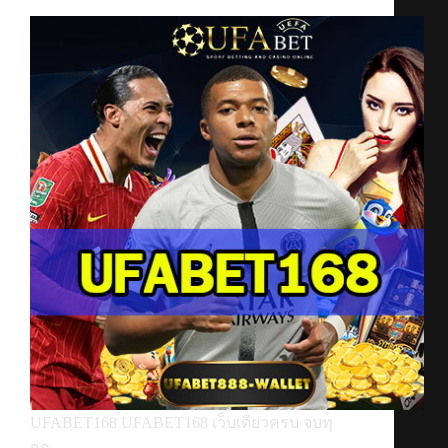
UFABET168 UFABET168 เว็บเดียวครบ จบทุ
กก…