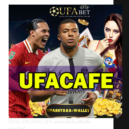
UFACAFE UFACAFE แพลตฟอร์มเดิมพัน
ออนไลน์…