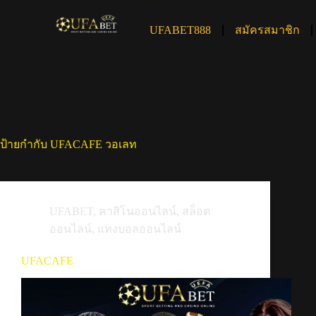
UFABET888
สมัครสมาชิก
ป้ายกำกับ
UFACAFE วอเลท
UFABET
,
คาสิโนออนไลน์
,
สล็อต
ออนไลน์
,
แทงบอลออนไลน์
UFACAFE