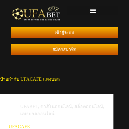
เข้าสู่ระบบ
สมัครสมาชิก
ป้ายกำกับ
UFACAFE แทงบอล
UFABET
,
คาสิโนออนไลน์
,
สล็อตออนไลน์
,
แทงบอลออนไลน์
UFACAFE