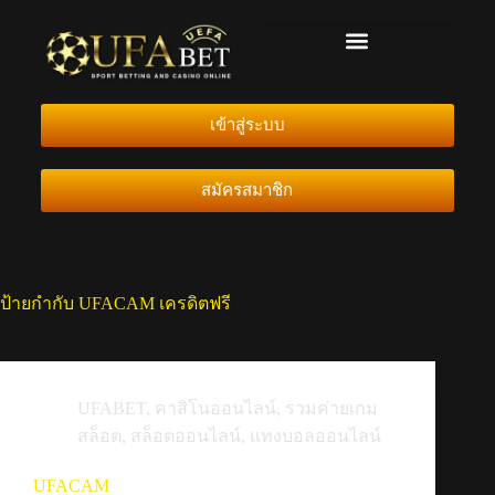
เข้าสู่ระบบ
สมัครสมาชิก
ป้ายกำกับ
UFACAM เครดิตฟรี
UFABET
,
คาสิโนออนไลน์
,
รวมค่ายเกม
สล็อต
,
สล็อตออนไลน์
,
แทงบอลออนไลน์
UFACAM