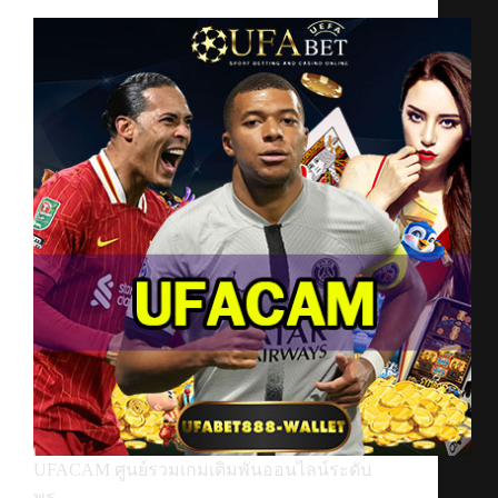
UFACAM ศูนย์รวมเกมเดิมพันออนไลน์ระดับ
พร…