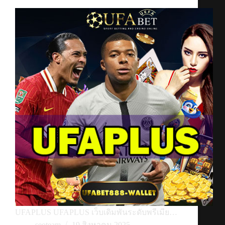
UFAPLUS UFAPLUS เว็บเดิมพันระดับพรีเมีย…
seoteam
19 สิงหาคม 2025