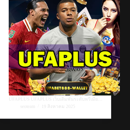
UFAPLUS UFAPLUS เว็บเดิมพันระดับพรีเมีย…
seoteam
19 สิงหาคม 2025