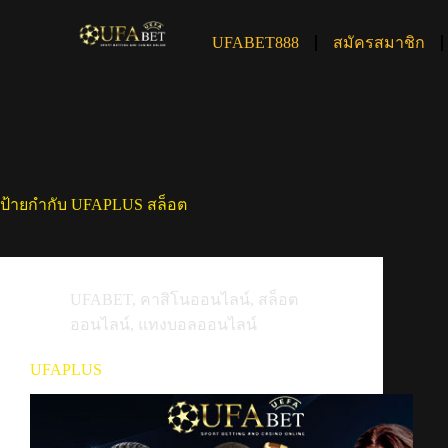
UFABET888
สมัครสมาชิก
ป้ายกำกับ
UFAPLUS สล็อต
UFABET
,
คาสิโนออนไลน์
,
สล็อต
ออนไลน์
,
แทงบอลออนไลน์
UFAPLUS