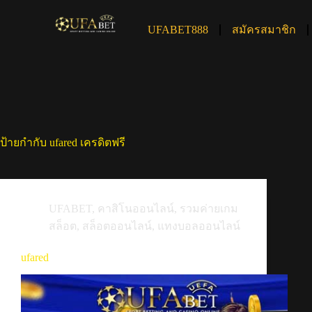
UFABET888
สมัครสมาชิก
ป้ายกำกับ
ufared เครดิตฟรี
UFABET
,
คาสิโนออนไลน์
,
รวมค่ายเกม
สล็อต
,
สล็อตออนไลน์
,
แทงบอลออนไลน์
ufared