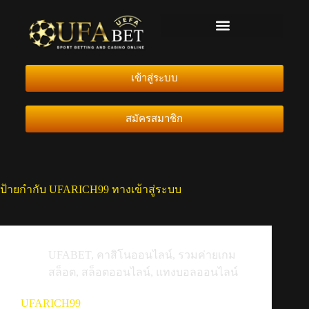
เข้าสู่ระบบ
สมัครสมาชิก
ป้ายกำกับ
UFARICH99 ทางเข้าสู่ระบบ
UFABET
,
คาสิโนออนไลน์
,
รวมค่ายเกม
สล็อต
,
สล็อตออนไลน์
,
แทงบอลออนไลน์
UFARICH99