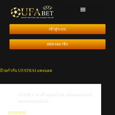
เข้าสู่ระบบ
สมัครสมาชิก
ป้ายกำกับ
UFATHAI แทงบอล
UFABET
,
คาสิโนออนไลน์
,
สล็อตออนไลน์
,
แทงบอลออนไลน์
UFATHAI