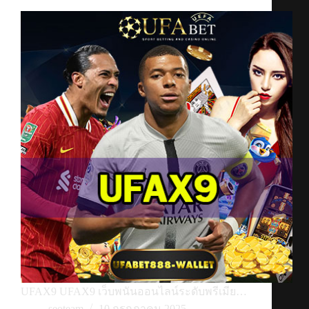
UFAX9 UFAX9 เว็บพนันออนไลน์ระดับพรีเมีย…
seoteam
10 กรกฎาคม 2025