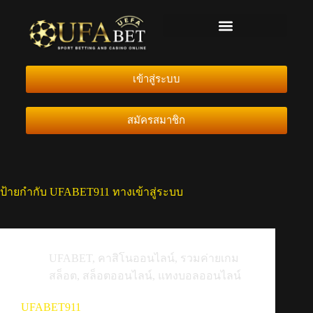
เข้าสู่ระบบ
สมัครสมาชิก
ป้ายกำกับ
UFABET911 ทางเข้าสู่ระบบ
UFABET
,
คาสิโนออนไลน์
,
รวมค่ายเกม
สล็อต
,
สล็อตออนไลน์
,
แทงบอลออนไลน์
UFABET911