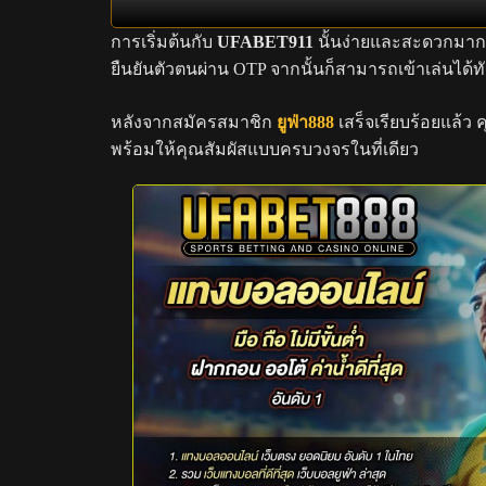
การเริ่มต้นกับ
UFABET911
นั้นง่ายและสะดวกมาก ผ
ยืนยันตัวตนผ่าน OTP จากนั้นก็สามารถเข้าเล่นได้ท
หลังจากสมัครสมาชิก
ยูฟ่า888
เสร็จเรียบร้อยแล้ว 
พร้อมให้คุณสัมผัสแบบครบวงจรในที่เดียว