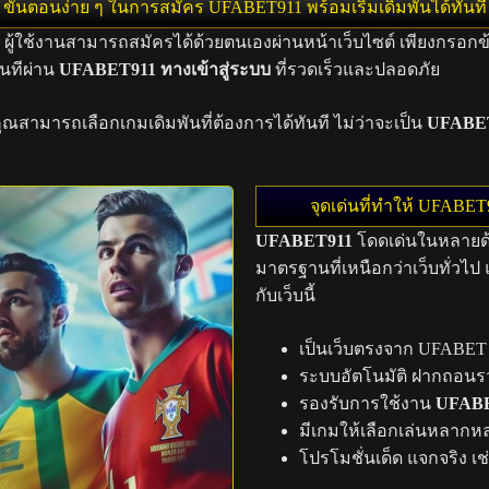
ขั้นตอนง่าย ๆ ในการสมัคร UFABET911 พร้อมเริ่มเดิมพันได้ทันที
ู้ใช้งานสามารถสมัครได้ด้วยตนเองผ่านหน้าเว็บไซต์ เพียงกรอกข้อม
ันทีผ่าน
UFABET911 ทางเข้าสู่ระบบ
ที่รวดเร็วและปลอดภัย
คุณสามารถเลือกเกมเดิมพันที่ต้องการได้ทันที ไม่ว่าจะเป็น
UFABET
จุดเด่นที่ทำให้ UFABET9
UFABET911
โดดเด่นในหลายด้
มาตรฐานที่เหนือกว่าเว็บทั่วไป
กับเว็บนี้
เป็นเว็บตรงจาก UFABET ไ
ระบบอัตโนมัติ ฝากถอนรว
รองรับการใช้งาน
UFABE
มีเกมให้เลือกเล่นหลากหล
โปรโมชั่นเด็ด แจกจริง เ