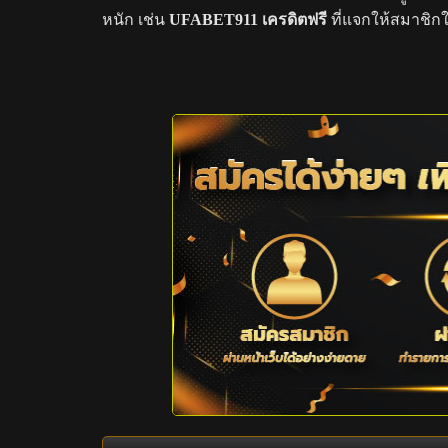
หนัก เช่น
UFABET911 เครดิตฟรี
ที่แจกให้สมาชิกใ