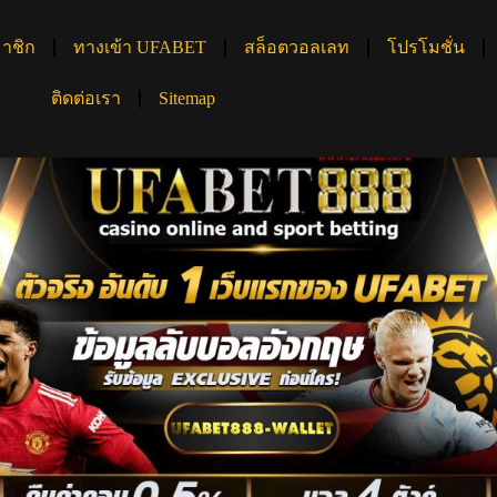
าชิก
ทางเข้า UFABET
สล็อตวอลเลท
โปรโมชั่น
ติดต่อเรา
Sitemap