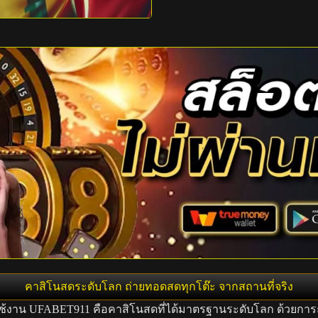
คาสิโนสดระดับโลก ถ่ายทอดสดทุกโต๊ะ จากสถานที่จริง
าใช้งาน UFABET911 คือคาสิโนสดที่ได้มาตรฐานระดับโลก ด้วยกา