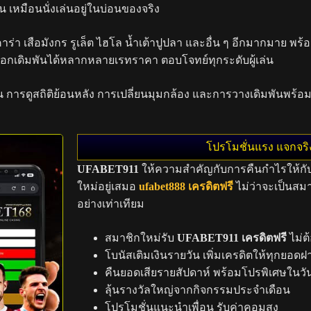
 เหมือนนั่งเล่นอยู่ในบ่อนของจริง
ร่า เสือมังกร รูเล็ต ไฮโล น้ำเต้าปูปลา และอื่น ๆ อีกมากมาย พร
ลือกเดิมพันได้หลากหลายเรทราคา ตอบโจทย์ทุกระดับผู้เล่น
น การดูสถิติย้อนหลัง การเปลี่ยนมุมกล้อง และการวางเดิมพันพร้อ
โปรโมชั่นแรง แจกจริ
UFABET911
ให้ความสำคัญกับการคืนกำไรให้กับส
ใหม่อยู่เสมอ
ufabet888 เครดิตฟรี
ไม่ว่าจะเป็นสมา
อย่างเท่าเทียม
สมาชิกใหม่รับ
UFABET911 เครดิตฟรี
ไม่ต
โบนัสเติมเงินรายวัน เพิ่มเครดิตให้ทุกยอดฝ
คืนยอดเสียรายสัปดาห์ พร้อมโปรพิเศษในวัน
ลุ้นรางวัลใหญ่จากกิจกรรมประจำเดือน
โปรโมชั่นแนะนำเพื่อน รับค่าคอมสูง