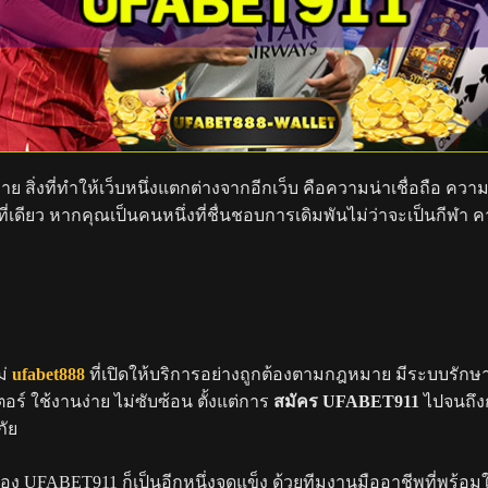
ย สิ่งที่ทำให้เว็บหนึ่งแตกต่างจากอีกเว็บ คือความน่าเชื่อถือ คว
เดียว หากคุณเป็นคนหนึ่งที่ชื่นชอบการเดิมพันไม่ว่าจะเป็นกีฬา คาส
ม่
ufabet888
ที่เปิดให้บริการอย่างถูกต้องตามกฎหมาย มีระบบรักษ
ร์ ใช้งานง่าย ไม่ซับซ้อน ตั้งแต่การ
สมัคร UFABET911
ไปจนถึง
ัย
าของ UFABET911 ก็เป็นอีกหนึ่งจุดแข็ง ด้วยทีมงานมืออาชีพที่พร้อ