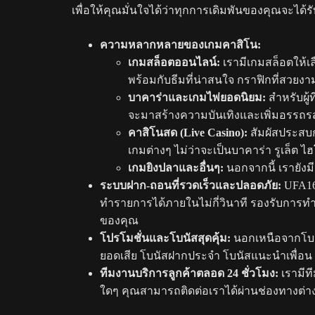
เพื่อให้คุณมั่นใจได้ว่าทุกการเดิมพันของคุณจะได้
ความหลากหลายของเกมคาสิโน:
เกมสล็อตออนไลน์:
เรามีเกมสล็อตให้เ
พร้อมกับธีมที่น่าสนใจ กราฟิกที่สวยงา
บาคาร่าและเกมไพ่ยอดนิยม:
สำหรับผู้
จะมาสร้างความบันเทิงและเพิ่มอรรถร
คาสิโนสด (Live Casino):
สัมผัสประสบก
เกมต่างๆ ไม่ว่าจะเป็นบาคาร่า รูเล็ต
เกมยิงปลาและอื่นๆ:
นอกจากนี้ เรายังมี
ระบบฝาก-ถอนที่รวดเร็วและปลอดภัย:
UFA16
ทำรายการได้ภายในไม่กี่วินาที รองรับการท
ของคุณ
โปรโมชั่นและโบนัสสุดคุ้ม:
นอกเหนือจากโบนั
ยอดเสีย โบนัสฝากประจำ โบนัสแนะนำเพื่อน แล
ทีมงานบริการลูกค้าตลอด 24 ชั่วโมง:
เรามีท
ใดๆ คุณสามารถติดต่อเราได้ผ่านช่องทางต่างๆ 