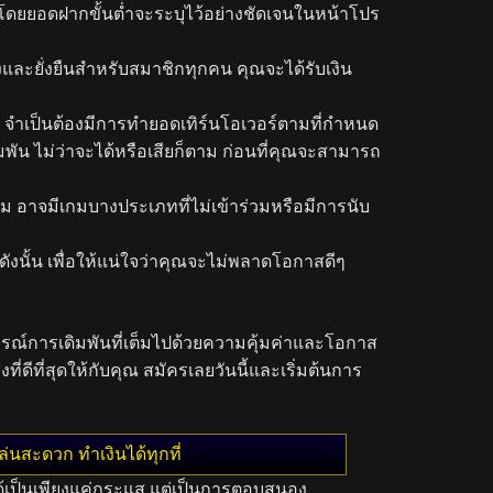
ด โดยยอดฝากขั้นต่ำจะระบุไว้อย่างชัดเจนในหน้าโปร
งและยั่งยืนสำหรับสมาชิกทุกคน คุณจะได้รับเงิน
 จำเป็นต้องมีการทำยอดเทิร์นโอเวอร์ตามที่กำหนด
มพัน ไม่ว่าจะได้หรือเสียก็ตาม ก่อนที่คุณจะสามารถ
าม อาจมีเกมบางประเภทที่ไม่เข้าร่วมหรือมีการนับ
งนั้น เพื่อให้แน่ใจว่าคุณจะไม่พลาดโอกาสดีๆ
การณ์การเดิมพันที่เต็มไปด้วยความคุ้มค่าและโอกาส
ที่ดีที่สุดให้กับคุณ สมัครเลยวันนี้และเริ่มต้นการ
ล่นสะดวก ทำเงินได้ทุกที่
ด้เป็นเพียงแค่กระแส แต่เป็นการตอบสนอง