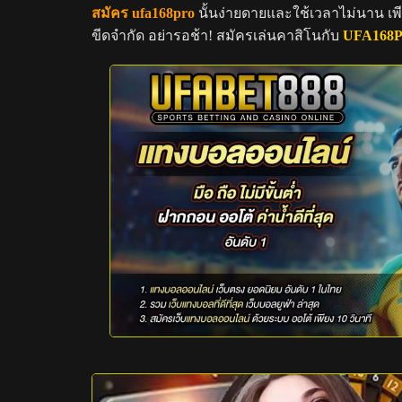
สมัคร ufa168pro
นั้นง่ายดายและใช้เวลาไม่นาน เพี
ขีดจำกัด อย่ารอช้า! สมัครเล่นคาสิโนกับ
UFA168