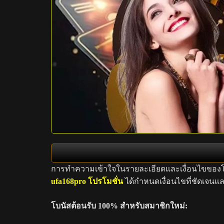
การทำความเข้าใจในรายละเอียดและเงื่อนไขของโปรโม
ufa168pro โปรโมชั่น
ได้กำหนดเงื่อนไขที่ชัดเจนแล
โบนัสต้อนรับ 100% สำหรับสมาชิกใหม่: