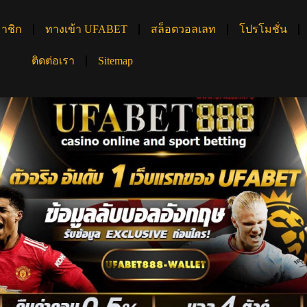
าชิก
ทางเข้า UFABET
สล็อตวอลเลท
โปรโมชั่น
ติดต่อเรา
Sitemap