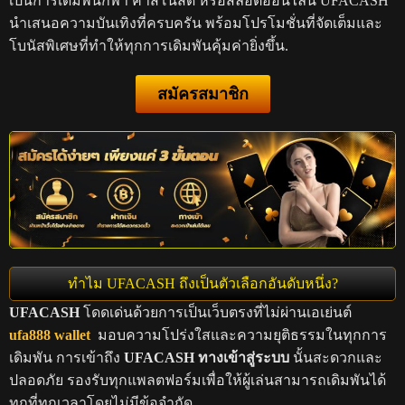
เป็นการเดิมพันกีฬา คาสิโนสด หรือสล็อตออนไลน์ UFACASH
นำเสนอความบันเทิงที่ครบครัน พร้อมโปรโมชั่นที่จัดเต็มและ
โบนัสพิเศษที่ทำให้ทุกการเดิมพันคุ้มค่ายิ่งขึ้น.
สมัครสมาชิก
ทำไม UFACASH ถึงเป็นตัวเลือกอันดับหนึ่ง?
UFACASH
โดดเด่นด้วยการเป็นเว็บตรงที่ไม่ผ่านเอเย่นต์
ufa888 wallet
มอบความโปร่งใสและความยุติธรรมในทุกการ
เดิมพัน การเข้าถึง
UFACASH ทางเข้าสู่ระบบ
นั้นสะดวกและ
ปลอดภัย รองรับทุกแพลตฟอร์มเพื่อให้ผู้เล่นสามารถเดิมพันได้
ทุกที่ทุกเวลาโดยไม่มีข้อจำกัด.