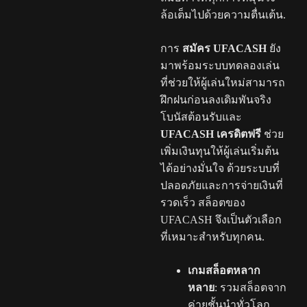
ล้อเต็มไปด้วยความตื่นเต้น.
การ
สมัคร UFACASH
ยัง
มาพร้อมระบบทดลองเล่น
ที่ช่วยให้ผู้เล่นใหม่สามารถ
ฝึกฝนก่อนลงเดิมพันจริง
โบนัสต้อนรับและ
UFACASH เครดิตฟรี
ช่วย
เพิ่มเงินทุนให้ผู้เล่นเริ่มต้น
ได้อย่างมั่นใจ ด้วยระบบที่
ปลอดภัยและการจ่ายเงินที่
รวดเร็ว สล็อตของ
UFACASH จึงเป็นตัวเลือก
ที่เหมาะสำหรับทุกคน.
เกมสล็อตหลาก
หลาย
: รวมสล็อตจาก
ค่ายชั้นนำทั่วโลก