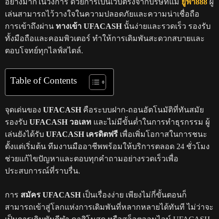
อย่างมากในวงการ ด้วยการเป็นเว็บตรงจากบริษัทแม่
ยูฟ่า888
ผู้
เล่นสามารถไว้วางใจในความปลอดภัยและความน่าเชื่อถือ
การเข้าถึงผ่าน
ทางเข้า UFACASH
นั้นง่ายและรวดเร็ว รองรับ
ทั้งมือถือและคอมพิวเตอร์ ทำให้การเดิมพันสะดวกสบายและ
ตอบโจทย์ทุกไลฟ์สไตล์.
Table of Contents
จุดเด่นของ
UFACASH
คือระบบฝาก-ถอนอัตโนมัติที่ทันสมัย
รองรับ
UFACASH วอเลท
และไม่มีขั้นต่ำในการทำธุรกรรม ผู้
เล่นยังได้รับ
UFACASH เครดิตฟรี
เพื่อเพิ่มโอกาสในการชนะ
ตั้งแต่เริ่มต้น ทีมงานมืออาชีพพร้อมให้บริการตลอด 24 ชั่วโมง
ช่วยแก้ไขปัญหาและตอบทุกคำถามอย่างรวดเร็วเพื่อ
ประสบการณ์ที่ราบรื่น.
การ
สมัคร UFACASH
เป็นเรื่องง่าย เพียงไม่กี่ขั้นตอนก็
สามารถเข้าสู่โลกแห่งการเดิมพันที่หลากหลายได้ทันที ไม่ว่าจะ