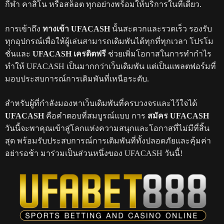
กีฬา คาสิโน หรือสล็อต ทุกอย่างพร้อมให้บริการในที่เดียว.
การเข้าถึง
ทางเข้า UFACASH
นั้นสะดวกและรวดเร็ว รองรับ
ทุกอุปกรณ์เพื่อให้ผู้เล่นสามารถเดิมพันได้ทุกที่ทุกเวลา โปรโม
ชั่นและ
UFACASH เครดิตฟรี
ช่วยเพิ่มโอกาสในการทำกำไร
ทำให้ UFACASH เป็นมากกว่าเว็บเดิมพัน แต่เป็นแพลตฟอร์มที่
มอบประสบการณ์การเดิมพันที่เหนือระดับ.
สำหรับผู้ที่กำลังมองหาเว็บเดิมพันที่ครบวงจรและไว้ใจได้
UFACASH
คือคำตอบที่สมบูรณ์แบบ การ
สมัคร UFACASH
วันนี้จะพาคุณเข้าสู่โลกแห่งความสนุกและโอกาสที่ไม่มีที่สิ้น
สุด พร้อมรับประสบการณ์การเดิมพันที่ทั้งปลอดภัยและคุ้มค่า
อย่ารอช้า มาร่วมเป็นส่วนหนึ่งของ UFACASH วันนี้!