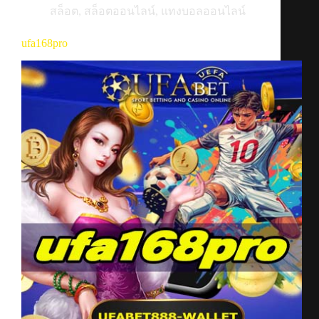
สล็อต
,
สล็อตออนไลน์
,
แทงบอลออนไลน์
ufa168pro