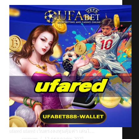
ufared ufared เว็บตรงลงทุนคุ้มค่า เล่นไ…
seoteam
12 กรกฎาคม 2025