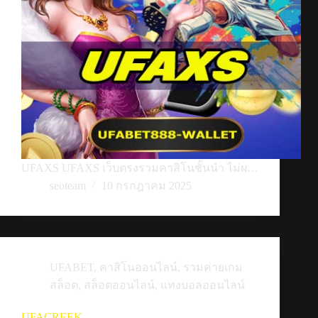
UFAXS UFAXS เว็บตรงรวมคาสิโนชั้นนำ ไม่ผ…
seoteam
10 กรกฎาคม 2025
UFABET
,
คาสิโนออนไลน์
,
รวมค่ายเกม
สล็อต
,
สล็อตออนไลน์
,
แทงบอลออนไลน์
UFACREEK