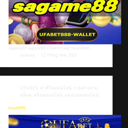
sagame88 sagame88 เว็บตรงไม่ผ่านเอเย่นต…
seoteam
12 กรกฎาคม 2025
UFABET
,
คาสิโนออนไลน์
,
รวมค่ายเกม
สล็อต
,
สล็อตออนไลน์
,
แทงบอลออนไลน์
brazil999