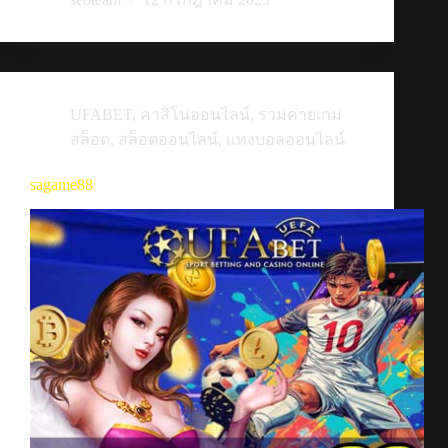
UFABET
,
คาสิโนออนไลน์
,
รวมค่ายเกม
สล็อต
,
สล็อตออนไลน์
,
แทงบอลออนไลน์
sagame88